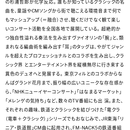
の杉浦哲郎が化学反応。 誰もが知っているクラシックの名
曲を、童謡やCMソングから街で聴こえる環境音まで何で
もマッシュアップ（＝融合）させ、聴くだけでなく観て楽し
いコンサート活動を全国各地で展開している。 超絶的か
つ独自性溢れる奏法を生み出すヴァイオリンの「腕」と、類
まれなる編曲術を編み出す「耳」のタッグは、やがてジャン
ルを超えたプロフェッショナルとのコラボを生み出し、クラ
シック界 とエンターテイメント界を縦横無尽に行き来する
異色のデュオへと発展する。 東京フィルとのコラボからな
んばグランド花月まで、振り幅の広いユニークな存在感か
ら、「NHKニューイヤーコンサート」「はなまるマーケット」
「メレンゲの気持ち」など、数々のTV番組にも出 演。また、
それぞれの趣味、鉄道とクラシックを結びつけた「電クラ
（電車＋クラシック）」シリーズでもおなじみで、JR東海「リ
ニア・鉄道館」CM曲に起用され、FM-NACK5の鉄道番組