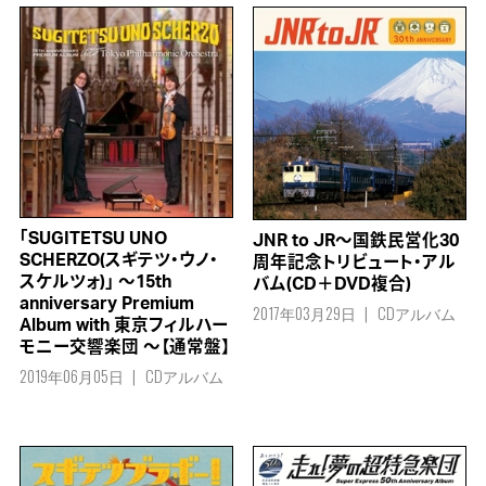
「SUGITETSU UNO
JNR to JR～国鉄民営化30
SCHERZO(スギテツ・ウノ・
周年記念トリビュート・アル
スケルツォ)」 ～15th
バム(CD＋DVD複合)
anniversary Premium
2017年03月29日
CDアルバム
Album with 東京フィルハー
モニー交響楽団 ～【通常盤】
2019年06月05日
CDアルバム