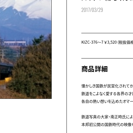
2017/03/29
KIZC-376～7
￥3,520
(税抜価格 
商品詳細
懐かしき国鉄が民営化されてから
鉄道をこよなく愛する各界の才能
各自の熱い想いを込めたオマージ
鉄道写真の大家・南正時氏による
本邦初公開の国鉄時代の映像も