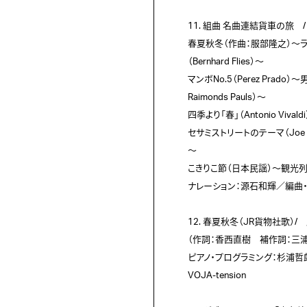
11. 組曲 名曲連結貨車の旅　
春夏秋冬（作曲：服部隆之）～ラスト
（Bernhard Flies）〜

マンボNo.5（Perez Prado）
Raimonds Pauls）〜

四季より「春」（Antonio Viv
セサミストリートのテーマ（Joe Rap
～

こきりこ節（日本民謡）～観光列車（作曲：
ナレーション：源石和輝／編曲・
12. 春夏秋冬（JR貨物社歌）
（作詞：香西直樹　補作詞：三浦
ピアノ・プログラミング：杉浦哲
VOJA-tension
