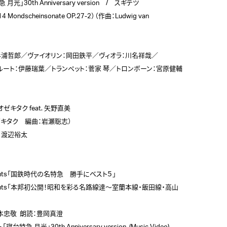
光」30th Anniversary version　/　スギテツ

.14 Mondscheinsonate OP.27-2）（作曲：Ludwig van 
杉浦哲郎／ヴァイオリン：岡田鉄平／ヴィオラ：川名祥哉／　

ルート：伊藤瑞葉／トランペット：菅家 琴／トロンボーン：宮原健輔
ゼキタク feat. 矢野直美　

キタク　編曲：岩瀬聡志）

渡辺裕太

esents「国鉄時代の名特急　勝手にベスト５」

resents「本邦初公開！昭和を彩る名路線達〜室蘭本線・飯田線・高山
本忠敬  朗読：豊岡真澄
