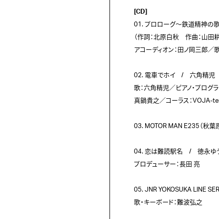
[CD]

01. プロローグ～鉄道精神の
（作詞：北原白秋　作曲：山田耕
アコーディオン：田ノ岡三郎／歌：秋
02. 電車でホイ　/　六角精児
歌：六角精児／ピアノ・プログラ
真鍋貴之／コーラス：VOJA-tens
03. MOTOR MAN E235（
04. 恋は難読駅名　/　徳永ゆ
プロデューサー：長田 亮

05. JNR YOKOSUKA LIN
歌・キーボード：難波弘之
