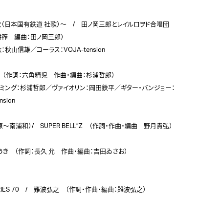
歌（日本国有鉄道 社歌）～　/　田ノ岡三郎とレイルロヲド合唱団

筰　編曲：田ノ岡三郎）

山信雄／コーラス：VOJA-tension

　（作詞：六角精児　作曲・編曲：杉浦哲郎）

ミング：杉浦哲郎／ヴァイオリン：岡田鉄平／ギター・バンジョー：
ion

秋葉原～南浦和）/　SUPER BELL”Z　（作詞・作曲・編曲　野月貴弘）

うき　（作詞：⻑久 允　作曲・編曲：吉田ゐさお）

E SERIES 70　/　難波弘之　（作詞・作曲・編曲：難波弘之）
