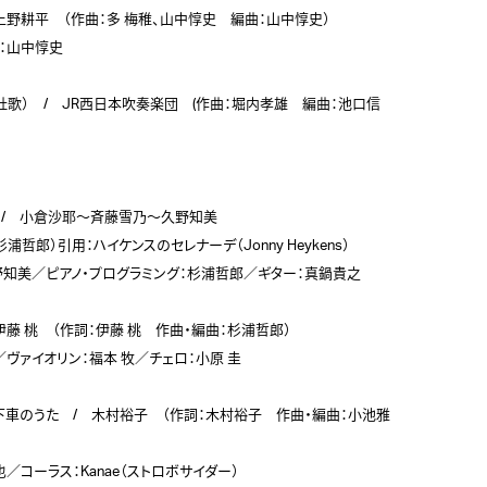
　上野耕平　（作曲：多 梅稚、山中惇史　編曲：山中惇史）

：山中惇史

日本社歌）　/　JR西日本吹奏楽団　(作曲：堀内孝雄　編曲：池口信
～　/　小倉沙耶〜斉藤雪乃〜久野知美　

浦哲郎）引用：ハイケンスのセレナーデ（Jonny Heykens） 

知美／ピアノ・プログラミング：杉浦哲郎／ギター：真鍋貴之

　伊藤 桃　（作詞：伊藤 桃　作曲・編曲：杉浦哲郎）

ヴァイオリン：福本 牧／チェロ：小原 圭

駅下車のうた　/　木村裕子　（作詞：木村裕子　作曲・編曲：小池雅
コーラス：Kanae（ストロボサイダー）
