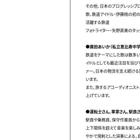
その他、日本のプログレッシブ
歌、鉄道アイドル・伊藤桃の初
活躍する鉄道

フォトライター・矢野直美のタッ
●廣田あいか（私立恵比寿中学

鉄道をテーマにした歌は数多
イドルとしても最近注目を浴び
ァー。日本の物流を支え続ける
います。

また、旅するアコーディオニス
上げています。

●運転士さん、車掌さん、駅員

駅員や乗務員、保守作業員か
上下関係を超えて音楽を楽しみ
やかで溌剌とした演奏による、自