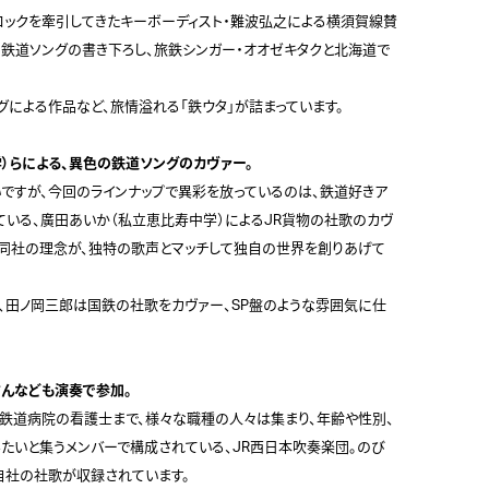
ロックを牽引してきたキーボーディスト・難波弘之による横須賀線賛
の鉄道ソングの書き下ろし、旅鉄シンガー・オオゼキタクと北海道で
グによる作品など、旅情溢れる「鉄ウタ」が詰まっています。

）らによる、異色の鉄道ソングのカヴァー。
いですが、今回のラインナップで異彩を放っているのは、鉄道好きア
ている、廣田あいか（私立恵比寿中学）によるJR貨物の社歌のカヴ
同社の理念が、独特の歌声とマッチして独自の世界を創りあげて
ト、田ノ岡三郎は国鉄の社歌をカヴァー、SP盤のような雰囲気に仕
さんなども演奏で参加。
ら鉄道病院の看護士まで、様々な職種の人々は集まり、年齢や性別、
たいと集うメンバーで構成されている、JR西日本吹奏楽団。のび
社の社歌が収録されています。
