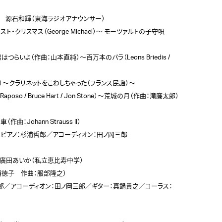
/　源石和輝（東海ラジオアナウンサー）

・クリスマス（George Michael）～ モーツァルトの子守唄
〜男はつらいよ（作曲：山本直純）～百万本のバラ（Leons Briedis / 
aldi）～クラリネットをこわしちゃった（フランス民謡）～

oso / Bruce Hart / Jon Stone）～荒城の月（作曲：滝廉太郎）
Johann Strauss II）

ピアノ：杉浦哲郎／アコーディオン：田ノ岡三郎

/　廣田あいか（私立恵比寿中学）

徳子　作曲：服部隆之）

郎／アコーディオン：田ノ岡三郎／ギター：真鍋貴之／コーラス：