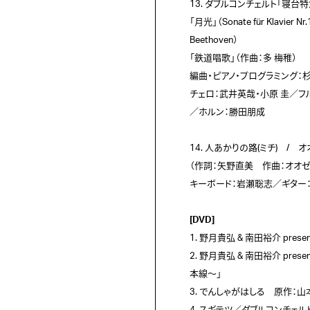
13. ダブルコンチェルト「寝台特急 月
「月光」（Sonate für Klavier Nr
Beethoven）

「鉄道唱歌」（作曲：多 梅稚）

編曲・ピアノ・プログラミング：
チェロ：武井英哉・小原 圭／フ
／ホルン：勝田朋成

14. 人あかりの路(ミチ)　/　オオ
（作詞：矢野直美　作曲：オオゼ
キーボード：岩瀬聡志／ギター：
[DVD]

1. 野月貴弘 & 南田裕介 pr
2. 野月貴弘 & 南田裕介 p
本線〜」

3. でんしゃがはしる　原作：山