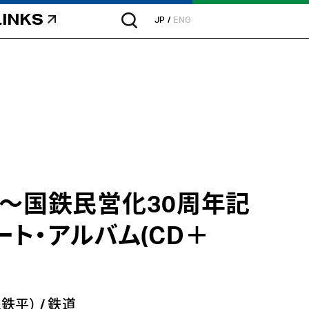
LINKS
JP
ENG
 JR～国鉄民営化30周年記
ート・アルバム(CD＋
＆鉄平）
/
鉄道