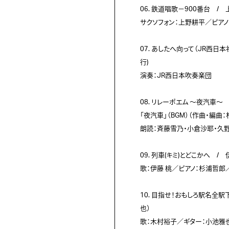
06. 鉄道唱歌－900番台　/
サクソフォン：上野耕平／ピアノ
07. あしたへ向って（JR西
行)

演奏：JR西日本吹奏楽団

08. リレーポエム ～夜汽車
「夜汽車」（BGM）（作曲・編曲：杉
朗読：斉藤雪乃・小倉沙耶・久野
09. 列車(キミ)とどこかへ　/
歌：伊藤 桃／ピアノ：杉浦哲郎／
10. 目指せ！おもしろ駅名全
也）

歌：木村裕子／ギター：小池雅也／