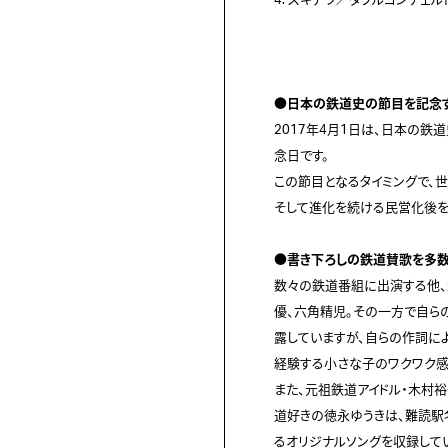
4. スギテツ／ダブルコンチェルト「寝台特急
●日本の鉄道史の節目を記念す

2017年4月1日は、日本の
念日です。

この節目となるタイミングで、世
そして進化を続ける民営化後を
●書き下ろしの鉄道賛歌を多数

数々の鉄道番組に出演する他
優、六角精児。その一方で自ら
露していますが、自らの作詞に
経験する小さな子のワクワク感
また、元祖鉄道アイドル・木村
道好きの徳永ゆうきは、難読駅名
るオリジナルソングを収録してい