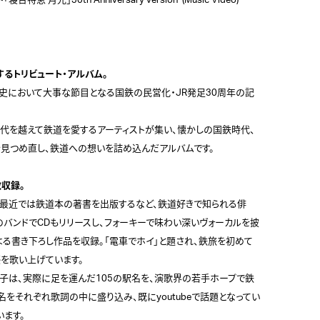
 月光」30th Anniversary version  (Music Video)

るトリビュート・アルバム。
鉄道史において大事な節目となる国鉄の民営化・JR発足30周年の記
代を越えて鉄道を愛するアーティストが集い、懐かしの国鉄時代、
見つめ直し、鉄道への想いを詰め込んだアルバムです。

収録。
、最近では鉄道本の著書を出版するなど、鉄道好きで知られる俳
のバンドでCDもリリースし、フォーキーで味わい深いヴォーカルを披
よる書き下ろし作品を収録。「電車でホイ」と題され、鉄旅を初めて
を歌い上げています。

裕子は、実際に足を運んだ105の駅名を、演歌界の若手ホープで鉄
をそれぞれ歌詞の中に盛り込み、既にyoutubeで話題となってい
ます。
