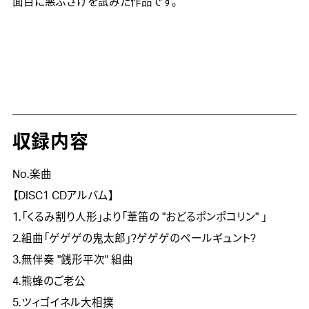
面目に悪ふざけを試みた作品です。

収録内容
No.楽曲
【DISC1 CDアルバム】
1.「くるみ割り人形」より「葦笛の "おどるポンポコリン" 」
2.組曲「ゲゲゲの鬼太郎」?ゲゲゲのペールギュント?
3.無伴奏 "銭形平次" 組曲
4.熊蜂のご老公
5.ツィゴイネル大相撲