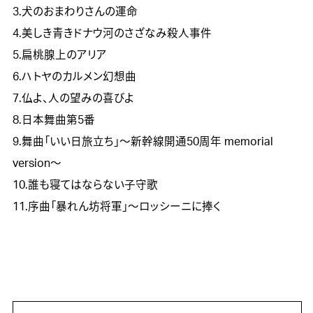
3.犬のおまわりさんの運命
4.美しき青きドナウ河のさざなみ殺人事件
5.扁桃腺上のアリア
6.ハトヤのカルメン幻想曲
7.仏よ、人の望みの喜びよ
8.日本舞曲第5番
9.舞曲「いい日旅立ち」～新幹線開通50周年 memorial
version～
10.誰も寝てはならない子守歌
11.序曲「暴れん坊将軍」～ロッシーニに捧く