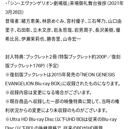
・『シン・エヴァンゲリオン劇場版』来場御礼舞台挨拶（2021年
3月28日）

登壇者：緒方恵美、林原めぐみ、宮村優子、三石琴乃、山口由
里子、石田彰、立木文彦、岩永哲哉、岩男潤子、長沢美樹、優
希比呂、伊瀬茉莉也、勝杏里、山寺宏一

封入特典：ブックレット２冊（特製ブックレット約200P／復刻
版ブックレット176P）（予定）

※復刻版ブックレットは2015年発売の『NEON GENESIS 
EVANGELION Blu-ray BOX』に収録されたものになります。

※収録内容は変更になる場合がございます。

※既存商品へ収録した一部の映像特典に関して、当時の権
利状況からの変更により未収録のものがございます。

※Ultra HD Blu-ray Disc（以下UHD BD)は従来のBlu-ray 
Disc（以下BD）の後継規格で、従来のBDがHD画質