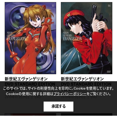
新世紀エヴァンゲリオン
新世紀エヴァンゲリオン
DVD STANDARD EDITION
DVD STANDARD EDITION
このサイトでは、サイトの利便性向上を目的に、Cookieを使用しています。
Vol.3
Vol.4
Cookieの使用に関する詳細は
プライバシーポリシー
をご覧ください。
2019年07月24日
DVD
2019年07月24日
DVD
承諾する