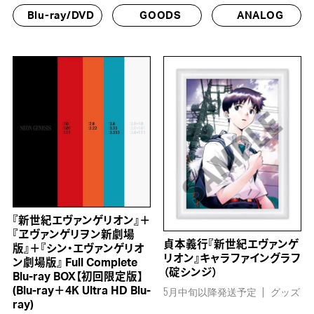
Blu-ray/DVD
GOODS
ANALOG
『新世紀エヴァンゲリオン』＋
『ヱヴァンゲリヲン新劇場
貞本義行『新世紀エヴァンゲ
版』＋『シン・エヴァンゲリオ
リオン』キャラファイングラフ
ン劇場版』 Full Complete
（碇シンジ）
Blu-ray BOX【初回限定版】
5月中旬以降発送予定
グッズ
(Blu-ray＋4K Ultra HD Blu-
ray)