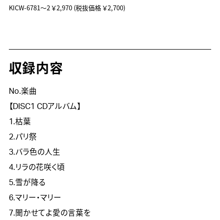
KICW-6781～2
￥2,970
(税抜価格 ￥2,700)
収録内容
No.楽曲
【DISC1 CDアルバム】
1.枯葉
2.パリ祭
3.バラ色の人生
4.リラの花咲く頃
5.雪が降る
6.マリー・マリー
7.聞かせてよ愛の言葉を