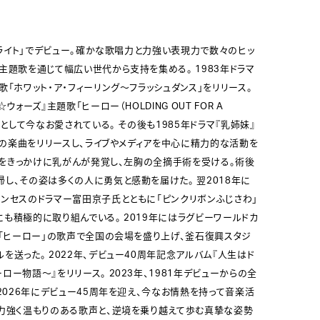
ワイライト」でデビュー。確かな歌唱力と力強い表現力で数々のヒッ
主題歌を通じて幅広い世代から支持を集める。 1983年ドラマ
歌「ホワット・ア・フィーリング～フラッシュダンス」をリリース。
ウォーズ』主題歌「ヒーロー（HOLDING OUT FOR A
曲として今なお愛されている。 その後も1985年ドラマ『乳姉妹』
多くの楽曲をリリースし、ライブやメディアを中心に精力的な活動を
番組をきっかけに乳がんが発覚し、左胸の全摘手術を受ける。術後
し、その姿は多くの人に勇気と感動を届けた。 翌2018年に
リンセスのドラマー富田京子氏とともに「ピンクリボンふじさわ」
も積極的に取り組んでいる。 2019年にはラグビーワールドカ
、「ヒーロー」の歌声で全国の会場を盛り上げ、釜石復興スタジ
を送った。 2022年、デビュー40周年記念アルバム『人生はド
ロー物語～』をリリース。 2023年、1981年デビューからの全
 2026年にデビュー45周年を迎え、今なお情熱を持って音楽活
 力強く温もりのある歌声と、逆境を乗り越えて歩む真摯な姿勢