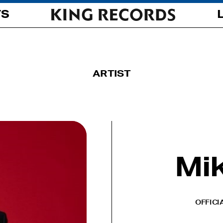
TS
ARTIST
Mik
OFFICI