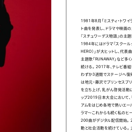
1981年8月「ミスティ・ト
ト曲を発表し、ドラマや映画の
『スチュワーデス物語』の主題
1984年にはドラマ『スクール☆
HERO）」が大ヒットし、代表
主題歌「RUNAWAY」など
続ける。 2017年、テレビ
わずか3週間でステージへ復帰
は地元・藤沢でプリンセスプ
を立ち上げ、乳がん啓発活動に
ップ2019日本大会において
アムをはじめ各地で熱いエール
ラマ～これからも続く私のヒー
200曲がデジタル配信開始。
動と社会活動を続けている。