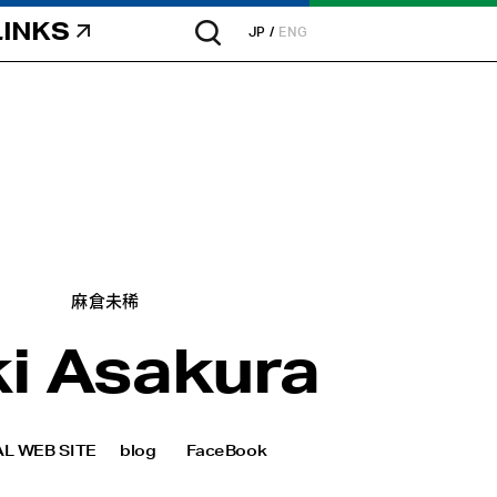
LINKS
JP
ENG
麻倉未稀
i Asakura
AL WEB SITE
blog
FaceBook