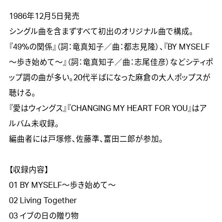
1986年12月5日発売

シングル曲を含まずすべて初出のオリジナル曲で構成。
『49%の関係』（詞：竜真知子／曲：都志見隆）、『BY MYSELF
～歩き始めて～』（詞：竜真知子／曲：志尾佳彦）などシティポ
ップ調の曲が多い。20代半ばになった麻倉の大人ポップスが
聴ける。

『愛はウィングス』『CHANGING MY HEART FOR YOU』はア
ルバム未収録。

編曲者には戸塚修、佐藤準、富田二郎が参加。

【収録内容】

01 BY MYSELF～歩き始めて～

02 Living Together

03 イブの日の贈り物
