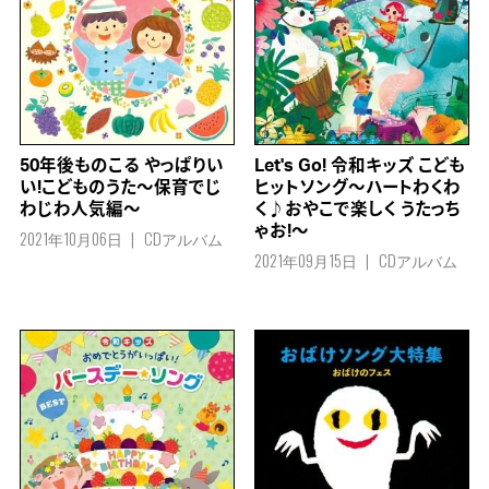
50年後ものこる やっぱりい
Let's Go! 令和キッズ こども
い!こどものうた～保育でじ
ヒットソング～ハートわくわ
わじわ人気編～
く♪おやこで楽しく うたっち
ゃお!～
2021年10月06日
CDアルバム
2021年09月15日
CDアルバム