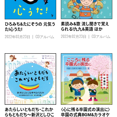
素読み&歌 流し聞きで覚え
ひろみち&たにぞうの 元気う
られる!九九&英語 ほか
た!心うた!
2022年02月23日
CDアルバム
2022年03月23日
CDアルバム
あたらしいともだち・これか
〈心に残る卒園式の演出に〉
らもともだち～新沢としひこ
卒園の式典BGM&カラオケ