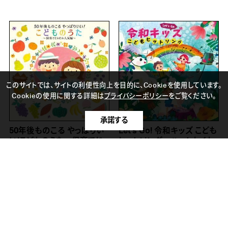
このサイトでは、サイトの利便性向上を目的に、Cookieを使用しています。
Cookieの使用に関する詳細は
プライバシーポリシー
をご覧ください。
承諾する
50年後ものこる やっぱりい
Let's Go! 令和キッズ こども
い!こどものうた～保育でじ
ヒットソング～ハートわくわ
わじわ人気編～
く♪おやこで楽しく うたっち
ゃお!～
2021年10月06日
CDアルバム
2021年09月15日
CDアルバム