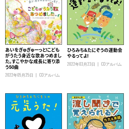
あいをぎゅぎゅーっと!こども
ひろみち&たにぞうの運動会
がうたう身近な歌あつめまし
やるってよ!
た。すこやかな成長に寄り添
2022年03月23日
CDアルバム
う50曲
2022年05月25日
CDアルバム