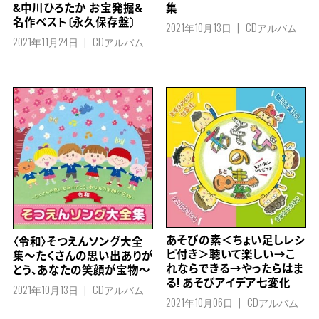
&中川ひろたか お宝発掘&
集
名作ベスト〔永久保存盤〕
2021年10月13日
CDアルバム
2021年11月24日
CDアルバム
あそびの素＜ちょい足しレシ
〈令和〉そつえんソング大全
ピ付き＞聴いて楽しい→こ
集～たくさんの思い出ありが
れならできる→やったらはま
とう、あなたの笑顔が宝物～
る! あそびアイデア七変化
2021年10月13日
CDアルバム
2021年10月06日
CDアルバム