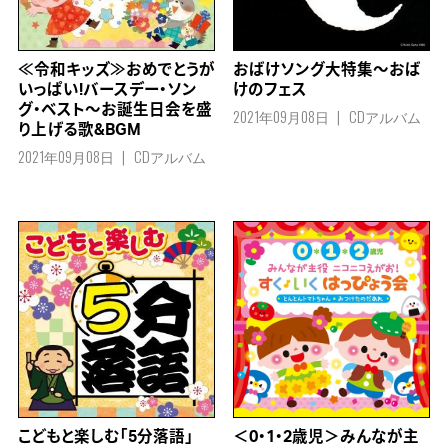
≪令和キッズ≫おめでとうが
おばけソング大特集～おば
いっぱい!バースデー・ソン
けのフェス
グ・ベスト～お誕生日会を盛
2021年09月08日
CDアルバム
り上げる歌&BGM
2021年09月08日
CDアルバム
こどもと楽しむ「5分落語」
＜0・1・2歳児＞みんなが主