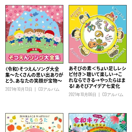
あそびの素＜ちょい足しレシ
〈令和〉そつえんソング大全
ピ付き＞聴いて楽しい→こ
集～たくさんの思い出ありが
れならできる→やったらはま
とう、あなたの笑顔が宝物～
る! あそびアイデア七変化
2021年10月13日
CDアルバム
2021年10月06日
CDアルバム