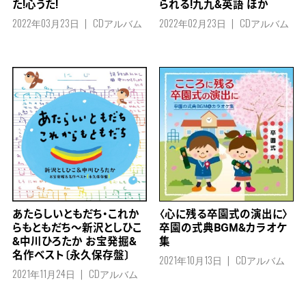
られる!九九&英語 ほか
た!心うた!
2022年02月23日
CDアルバム
2022年03月23日
CDアルバム
あたらしいともだち・これか
〈心に残る卒園式の演出に〉
らもともだち～新沢としひこ
卒園の式典BGM&カラオケ
&中川ひろたか お宝発掘&
集
名作ベスト〔永久保存盤〕
2021年10月13日
CDアルバム
2021年11月24日
CDアルバム