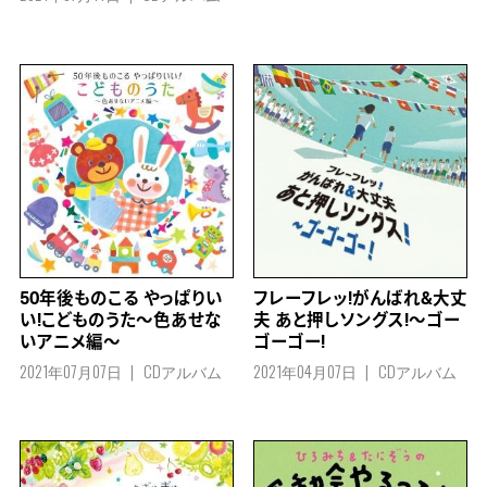
50年後ものこる やっぱりい
フレーフレッ!がんばれ&大丈
い!こどものうた～色あせな
夫 あと押しソングス!～ゴー
いアニメ編～
ゴーゴー!
2021年07月07日
CDアルバム
2021年04月07日
CDアルバム