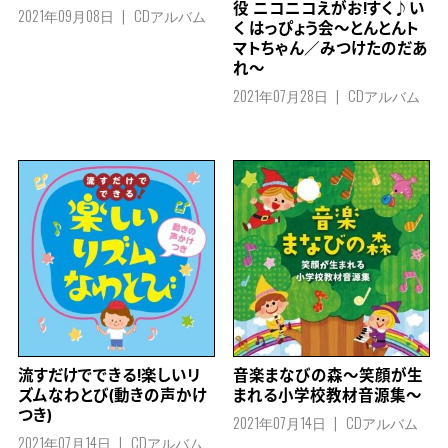
役 ニコニコえがお!すく♪い
2021年09月08日
CDアルバム
く はっぴょう会～とんとんト
マトちゃん／みつけたのだあ
れ～
2021年07月28日
CDアルバム
流すだけでできる!楽しいリ
音楽まなびの森～笑顔が生
ズムなわとび(動きの声かけ
まれる小学校教材音源集～
つき)
2021年07月14日
CDアルバム
2021年07月14日
CDアルバム