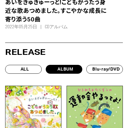
あいをぎゅぎゅーっと!こどもがうたう身
近な歌あつめました。すこやかな成長に
寄り添う50曲
2022年05月25日
CDアルバム
RELEASE
ALL
ALBUM
Blu-ray/DVD