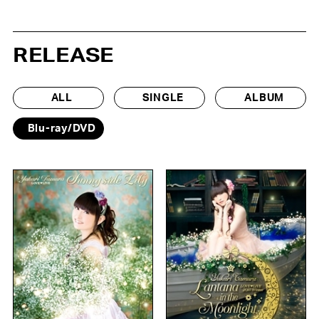
RELEASE
ALL
SINGLE
ALBUM
Blu-ray/DVD