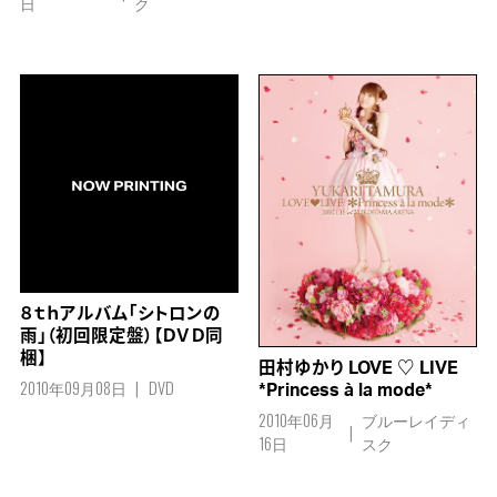
日
ク
８ｔｈアルバム「シトロンの
雨」（初回限定盤）【ＤＶＤ同
梱】
田村ゆかり LOVE ♡ LIVE
2010年09月08日
DVD
*Princess à la mode*
2010年06月
ブルーレイディ
16日
スク