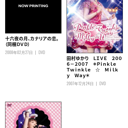
十六夜の月、カナリアの恋。
（同梱ＤＶＤ）
2008年02月27日
DVD
田村ゆかり ＬＩＶＥ ２００
６－２００７ ＊Ｐｉｎｋｌｅ
Ｔｗｉｎｋｌｅ ☆ Ｍｉｌｋ
ｙ Ｗａｙ＊
2007年12月24日
DVD