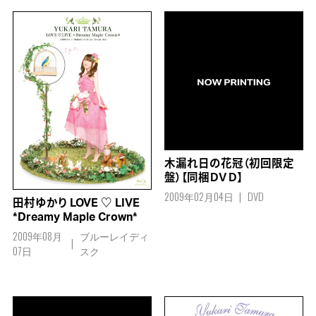
木漏れ日の花冠（初回限定
盤）【同梱ＤＶＤ】
2009年02月04日
DVD
田村ゆかり LOVE ♡ LIVE
*Dreamy Maple Crown*
2009年08月
ブルーレイディ
07日
スク