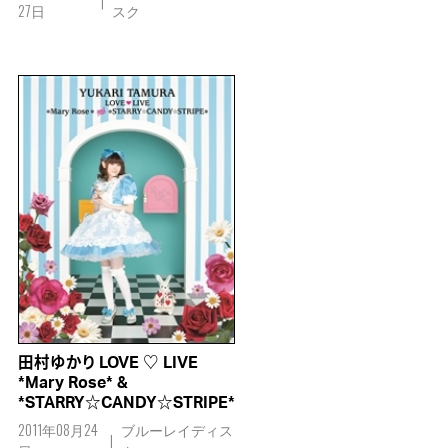
27日
スク
田村ゆかり LOVE ♡ LIVE
*Mary Rose* &
*STARRY☆CANDY☆STRIPE*
2011年08月24
ブルーレイディス