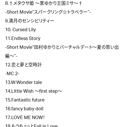
8.†メタウサ姫 ～黒ゆかり王国ミサ～†

-Short Movie“スパークリング☆トラベラー”-

9.満月のセンシビリティー

10. Cursed Lily

11.Endless Story

-Short Movie“田村ゆかりとバーチャルデート～夏の思い出
編～”-

12.恋と夢と空時計

-MC 2-

13.W:Wonder tale

14.Little Wish ～first step～

15.Fantastic future

16.fancy baby doll

17.LOVE ME NOW！

18.もうちょっとFall in Love
