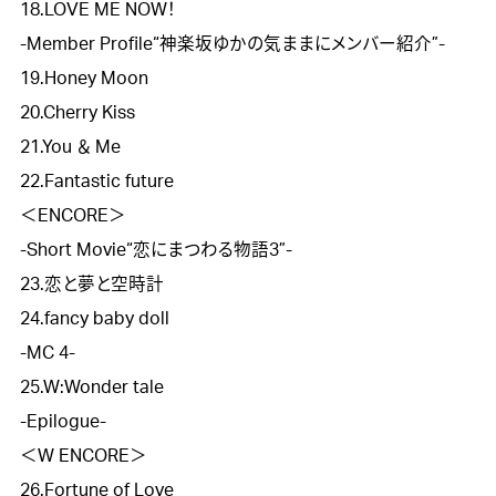
18.LOVE ME NOW！

-Member Profile“神楽坂ゆかの気ままにメンバー紹介”-

19.Honey Moon

20.Cherry Kiss

21.You ＆ Me

22.Fantastic future

＜ENCORE＞

-Short Movie“恋にまつわる物語3”-

23.恋と夢と空時計

24.fancy baby doll

-MC 4-

25.W:Wonder tale

-Epilogue-

＜W ENCORE＞

26.Fortune of Love 
