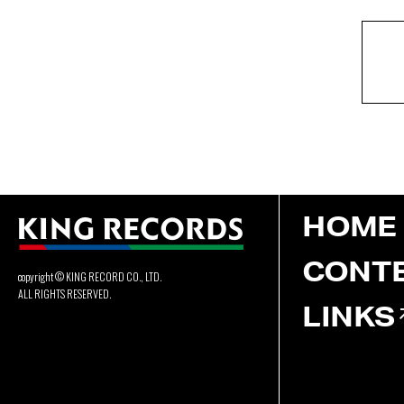
HOME
CONT
copyright © KING RECORD CO., LTD.
ALL RIGHTS RESERVED.
LINKS