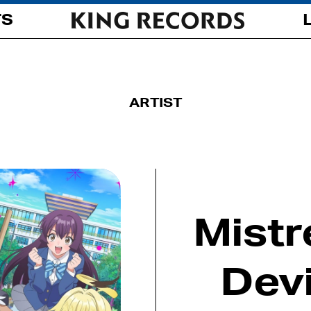
TS
ARTIST
Mistr
Devi