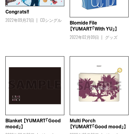
Congrats!!
2022年09月21日
CDシングル
Blomide File
【YUMART「With YU」】
2022年02月09日
グッズ
Blanket 【YUMART「Good
Multi Porch
mood」】
【YUMART「Good mood」】