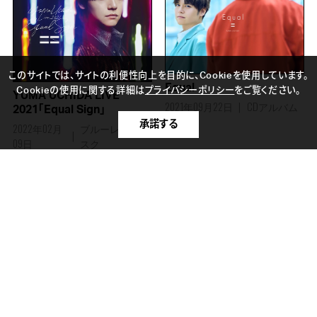
このサイトでは、サイトの利便性向上を目的に、Cookieを使用しています。
Equal
Cookieの使用に関する詳細は
プライバシーポリシー
をご覧ください。
YUMA UCHIDA LIVE
2021年09月22日
CDアルバム
2021「Equal Sign」
承諾する
2022年02月
ブルーレイディ
09日
スク