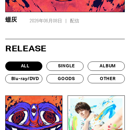
2026年06月08日
配信
蠟灰
RELEASE
ALL
SINGLE
ALBUM
Blu-ray/DVD
GOODS
OTHER