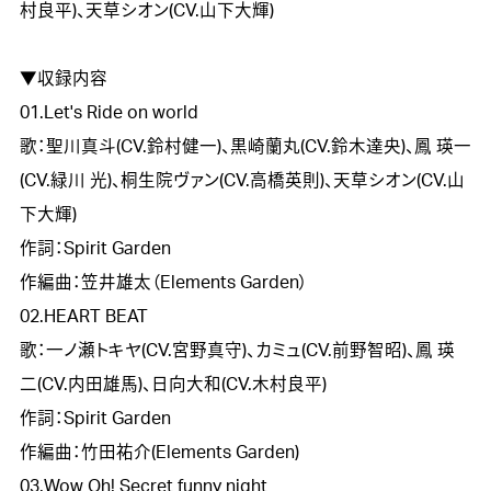
村良平)、天草シオン(CV.山下大輝)

▼収録内容

01.Let's Ride on world

歌：聖川真斗(CV.鈴村健一)、黒崎蘭丸(CV.鈴木達央)、鳳 瑛一
(CV.緑川 光)、桐生院ヴァン(CV.高橋英則)、天草シオン(CV.山
下大輝)

作詞：Spirit Garden

作編曲：笠井雄太（Elements Garden）

02.HEART BEAT

歌：一ノ瀬トキヤ(CV.宮野真守)、カミュ(CV.前野智昭)、鳳 瑛
二(CV.内田雄馬)、日向大和(CV.木村良平)

作詞：Spirit Garden

作編曲：竹田祐介(Elements Garden)

03.Wow Oh! Secret funny night
