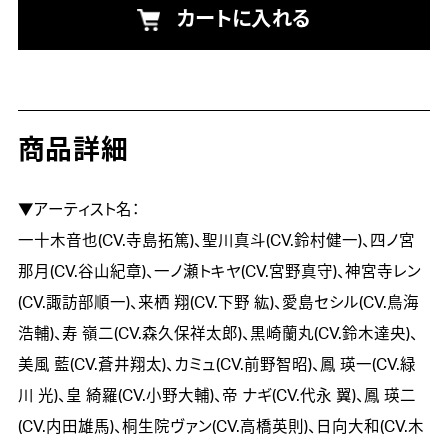
カートに入れる
商品詳細
▼アーティスト名：

一十木音也(CV.寺島拓篤)、聖川真斗(CV.鈴村健一)、四ノ宮
那月(CV.谷山紀章)、一ノ瀬トキヤ(CV.宮野真守)、神宮寺レン
(CV.諏訪部順一)、来栖 翔(CV.下野 紘)、愛島セシル(CV.鳥海
浩輔)、寿 嶺二(CV.森久保祥太郎)、黒崎蘭丸(CV.鈴木達央)、
美風 藍(CV.蒼井翔太)、カミュ(CV.前野智昭)、鳳 瑛一(CV.緑
川 光)、皇 綺羅(CV.小野大輔)、帝 ナギ(CV.代永 翼)、鳳 瑛二
(CV.内田雄馬)、桐生院ヴァン(CV.高橋英則)、日向大和(CV.木