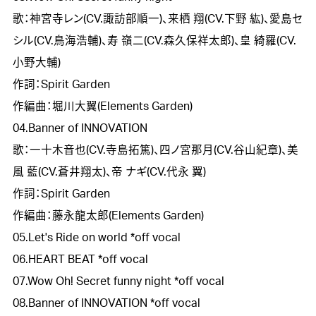
歌：神宮寺レン(CV.諏訪部順一)、来栖 翔(CV.下野 紘)、愛島セ
シル(CV.鳥海浩輔)、寿 嶺二(CV.森久保祥太郎)、皇 綺羅(CV.
小野大輔)

作詞：Spirit Garden

作編曲：堀川大翼(Elements Garden)

04.Banner of INNOVATION

歌：一十木音也(CV.寺島拓篤)、四ノ宮那月(CV.谷山紀章)、美
風 藍(CV.蒼井翔太)、帝 ナギ(CV.代永 翼)

作詞：Spirit Garden

作編曲：藤永龍太郎(Elements Garden)

05.Let's Ride on world *off vocal

06.HEART BEAT *off vocal

07.Wow Oh! Secret funny night *off vocal

08.Banner of INNOVATION *off vocal
