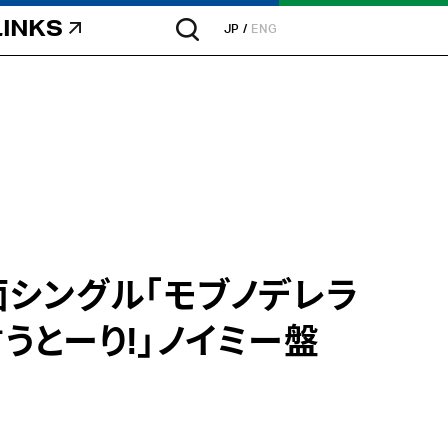
LINKS
JP
ENG
A面シングル「モブノデレラ
うとーり!」ノイミー盤