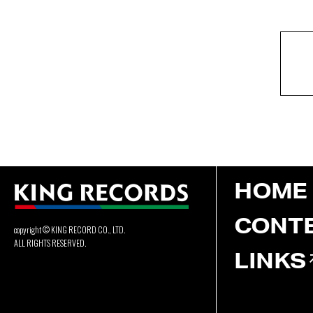
HOME
CONT
copyright © KING RECORD CO., LTD.
ALL RIGHTS RESERVED.
LINKS