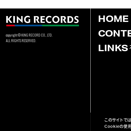
HOME
CONT
copyright © KING RECORD CO., LTD.
ALL RIGHTS RESERVED.
LINKS
このサイトでは
Cookieの