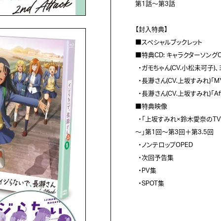
第1話～第3話

【封入特典】

■スペシャルブックレット

■特典CD: キャラクターソングC
  ・ガモちゃん(CV.小松未可子)、ヨッシー(CV.鈴木愛奈)、桜(CV.井澤詩織)「やってんな青春」

  ・長瀞さん(CV.上坂すみれ)「MY SADISTIC ADOLECENCE♡」

  ・長瀞さん(CV.上坂すみれ)「After School Easy Go！」

■特典映像

  ・「上坂すみれ×鈴木愛奈のTVアニメ『イジらないで、長瀞さん』らじお ～イジらじ！2nd Attack
～」第1回～第3回＋第3.5回

  ・ノンテロップOPED

  ・次回予告集

  ・PV集

  ・SPOT集