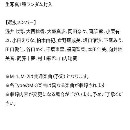
生写真1種ランダム封入

【選抜メンバー】

浅井七海、大西桃香、大盛真歩、岡田奈々、岡部 麟、小栗有
以、小田えりな、柏木由紀、倉野尾成美、坂口渚沙、下尾みう、
田口愛佳、谷口めぐ、千葉恵里、福岡聖菜、本田仁美、向井地
美音、武藤十夢、村山彩希、山内瑞葵

※M-1、M-2は共通楽曲（予定）となります。

※各TypeのM-3楽曲は異なる楽曲が収録されます

※収録内容が変更になる場合がございます。予めご了承くだ
さい。