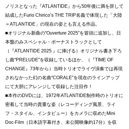
ノリスとなった『ATLANTIDE』から50年後に満を辞して
結成したFurio Chirico’s THE TRIP名義で体現した「大陸
＝ATLANTIDE」の現在の姿とも言える作品。

■オリジナル新曲の“Ouverture 2025”を冒頭に追加し、日
本盤のみスペシャル・ボーナストラックとして
（『ATLANTIDE 2025 』に捧げる）オリジナル書き下ろ
し曲“PRELUDE”を収録しているほか、（『TIME OF 
CHANGE』73年から）当時トリオでライヴ演奏では再現
されなかった幻の名曲“CORALE”を現在のラインアップ
にて大胆にアレンジして収録した注目作！

■本作のDVDには、1972年ATLANTIDE制作時のトリオに
密着して当時の貴重な姿（レコーディング風景、ライ
フ・スタイル、インタビュー）をカメラに収めたMini 
Doc-Film（日本語字幕付き、未公開映像約17分）を収