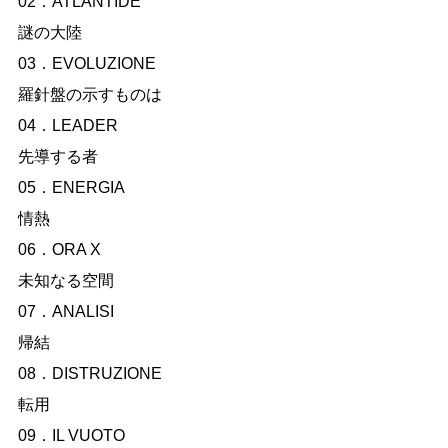
02．ATLANTIDE  

謎の大陸

03．EVOLUZIONE

羅針盤の示すものは

04．LEADER

先導する者

05．ENERGIA

情熱

06．ORA X

未知なる空間

07．ANALISI

帰結

08．DISTRUZIONE

転用

09．IL VUOTO
