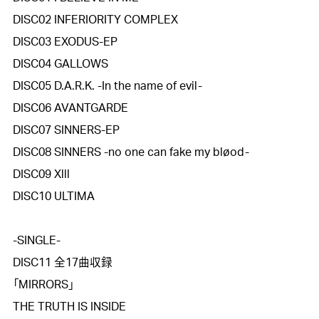
DISC02 INFERIORITY COMPLEX

DISC03 EXODUS-EP

DISC04 GALLOWS

DISC05 D.A.R.K. -In the name of evil-

DISC06 AVANTGARDE

DISC07 SINNERS-EP

DISC08 SINNERS -no one can fake my bløod-

DISC09 Xlll

DISC10 ULTIMA

-SINGLE-

DISC11 全17曲収録

「MIRRORS」

THE TRUTH IS INSIDE
