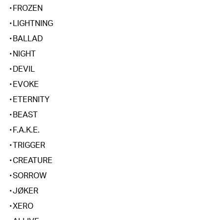
・FROZEN

・LIGHTNING

・BALLAD

・NIGHT

・DEVIL

・EVOKE

・ETERNITY

・BEAST

・F.A.K.E.

・TRIGGER

・CREATURE

・SORROW

・JØKER

・XERO
