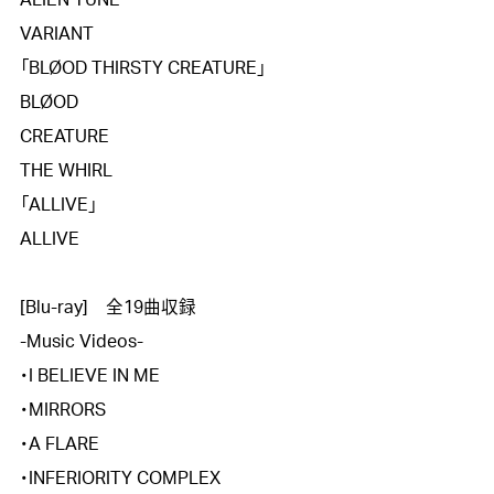
ALIEN TUNE

VARIANT

「BLØOD THIRSTY CREATURE」

BLØOD

CREATURE

THE WHIRL

「ALLIVE」

ALLIVE

[Blu-ray]　全19曲収録

-Music Videos-

・I BELIEVE IN ME

・MIRRORS

・A FLARE

・INFERIORITY COMPLEX
