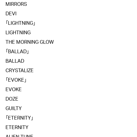
MIRRORS

DEVI

「LIGHTNING」

LIGHTNING

THE MORNING GLOW

「BALLAD」

BALLAD

CRYSTALIZE

「EVOKE」

EVOKE

DOZE

GUILTY

「ETERNITY」

ETERNITY
