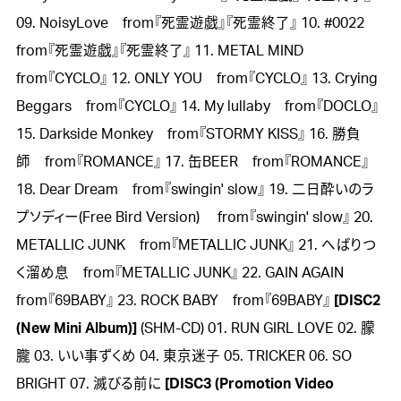
09. NoisyLove from『死霊遊戯』『死霊終了』 10. #0022
from『死霊遊戯』『死霊終了』 11. METAL MIND
from『CYCLO』 12. ONLY YOU from『CYCLO』 13. Crying
Beggars from『CYCLO』 14. My lullaby from『DOCLO』
15. Darkside Monkey from『STORMY KISS』 16. 勝負
師 from『ROMANCE』 17. 缶BEER from『ROMANCE』
18. Dear Dream from『swingin' slow』 19. 二日酔いのラ
プソディー(Free Bird Version) from『swingin' slow』 20.
METALLIC JUNK from『METALLIC JUNK』 21. へばりつ
く溜め息 from『METALLIC JUNK』 22. GAIN AGAIN
from『69BABY』 23. ROCK BABY from『69BABY』
[DISC2
(New Mini Album)]
(SHM-CD) 01. RUN GIRL LOVE 02. 朦
朧 03. いい事ずくめ 04. 東京迷子 05. TRICKER 06. SO
BRIGHT 07. 滅びる前に
[DISC3 (Promotion Video