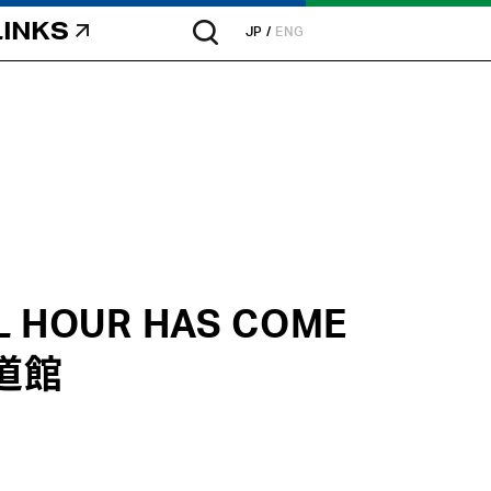
LINKS
JP
ENG
L HOUR HAS COME
道館