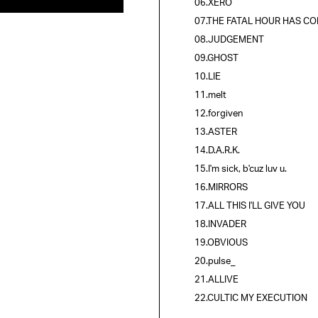
06.XERO

07.THE FATAL HOUR HAS CO
08.JUDGEMENT

09.GHOST

10.LIE

11.melt

12.forgiven

13.ASTER

14.D.A.R.K.

15.I'm sick, b'cuz luv u.

16.MIRRORS

17.ALL THIS I'LL GIVE YOU

18.INVADER

19.OBVIOUS

20.pulse_

21.ALLIVE

22.CULTIC MY EXECUTION
