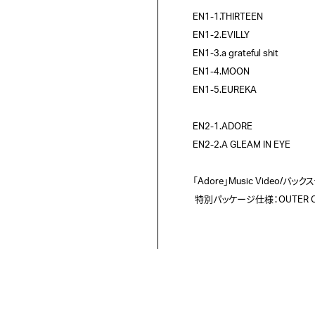
EN1-1.THIRTEEN

EN1-2.EVILLY

EN1-3.a grateful shit

EN1-4.MOON

EN1-5.EUREKA

EN2-1.ADORE

EN2-2.A GLEAM IN EYE

「Adore」Music Video/
 特別パッケージ仕様：OUTER CAS