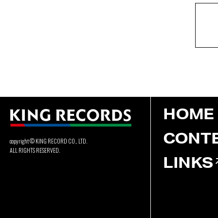
HOME
CONT
copyright © KING RECORD CO., LTD.
ALL RIGHTS RESERVED.
LINKS