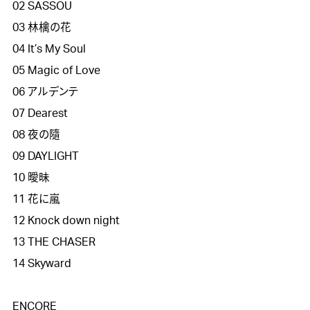
02 SASSOU

03 林檎の花

04 It’s My Soul

05 Magic of Love

06 アルデンテ

07 Dearest

08 夜の隨

09 DAYLIGHT

10 曖昧

11 花に嵐

12 Knock down night

13 THE CHASER

14 Skyward

ENCORE
