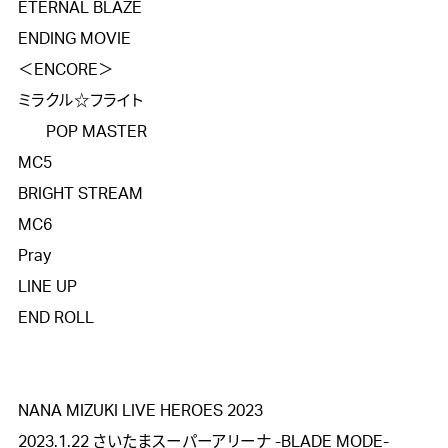
ETERNAL BLAZE

ENDING MOVIE

＜ENCORE＞

ミラクル☆フライト

    POP MASTER

MC5

BRIGHT STREAM

MC6

Pray

LINE UP

END ROLL

NANA MIZUKI LIVE HEROES 2023

2023.1.22 さいたまスーパーアリーナ -BLADE MODE-
