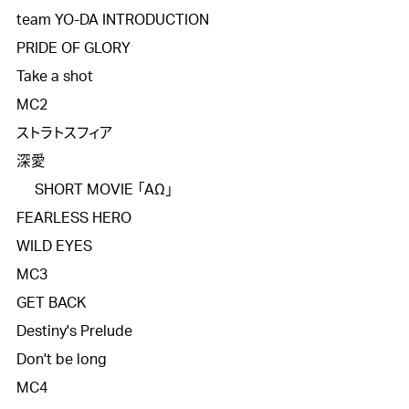
team YO-DA INTRODUCTION

PRIDE OF GLORY

Take a shot

MC2

ストラトスフィア

深愛

   SHORT MOVIE 「AΩ」

FEARLESS HERO

WILD EYES

MC3

GET BACK

Destiny's Prelude

Don't be long

MC4
