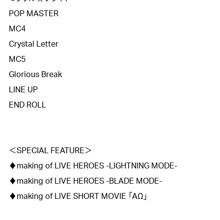
POP MASTER

MC4

Crystal Letter

MC5

Glorious Break

LINE UP

END ROLL

＜SPECIAL FEATURE＞

♦︎making of LIVE HEROES -LIGHTNING MODE-

♦︎making of LIVE HEROES -BLADE MODE-

♦︎making of LIVE SHORT MOVIE 「AΩ」
