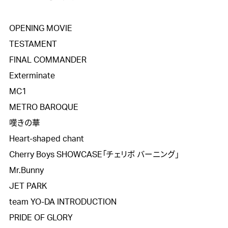
OPENING MOVIE

TESTAMENT

FINAL COMMANDER

Exterminate

MC1

METRO BAROQUE

嘆きの華

Heart-shaped chant

Cherry Boys SHOWCASE「チェリボ バーニング」

Mr.Bunny

JET PARK

team YO-DA INTRODUCTION

PRIDE OF GLORY
