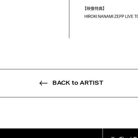
【映像特典】

HIROKI NANAMI ZEPP LI
BACK to ARTIST