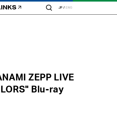
LINKS
JP
ENG
ANAMI ZEPP LIVE
LORS" Blu-ray