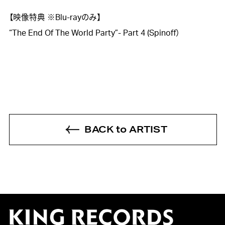
【映像特典 ※Blu-rayのみ】　

“The End Of The World Party”- Part 4 (Spinoff）
BACK to ARTIST