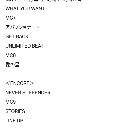
WHAT YOU WANT

MC7

アパッショナート

GET BACK 

UNLIMITED BEAT

MC8

愛の星

＜ENCORE＞

NEVER SURRENDER

MC9

STORIES

LINE UP
