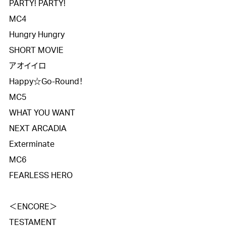
PARTY! PARTY!

MC4

Hungry Hungry

SHORT MOVIE

アオイイロ

Happy☆Go-Round！

MC5

WHAT YOU WANT

NEXT ARCADIA

Exterminate

MC6

FEARLESS HERO

＜ENCORE＞

TESTAMENT
