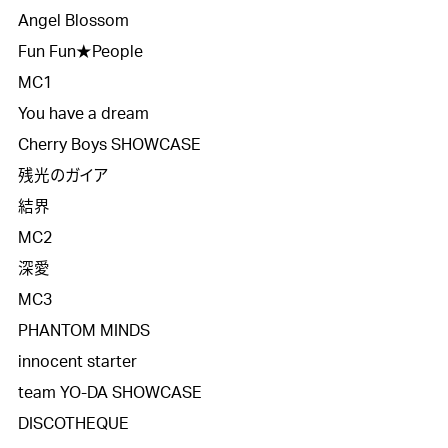
Angel Blossom

Fun Fun★People 

MC1

You have a dream

Cherry Boys SHOWCASE

残光のガイア

結界

MC2

深愛

MC3

PHANTOM MINDS

innocent starter

team YO-DA SHOWCASE

DISCOTHEQUE
