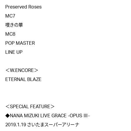
Preserved Roses

MC7

嘆きの華

MC8

POP MASTER

LINE UP

＜W.ENCORE＞

ETERNAL BLAZE

＜SPECIAL FEATURE＞

◆NANA MIZUKI LIVE GRACE -OPUS Ⅲ-

2019.1.19 さいたまスーパーアリーナ
