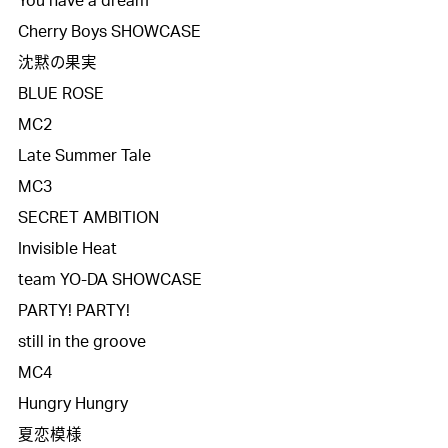
You have a dream

Cherry Boys SHOWCASE

沈黙の果実

BLUE ROSE

MC2

Late Summer Tale

MC3

SECRET AMBITION

Invisible Heat

team YO-DA SHOWCASE

PARTY! PARTY!

still in the groove 

MC4

Hungry Hungry

夏恋模様
