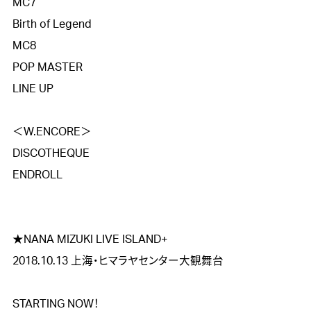
MC7

Birth of Legend

MC8

POP MASTER

LINE UP

＜W.ENCORE＞

DISCOTHEQUE

ENDROLL

★NANA MIZUKI LIVE ISLAND+

2018.10.13 上海・ヒマラヤセンター大観舞台

STARTING NOW！
