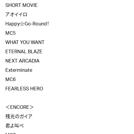
SHORT MOVIE

アオイイロ

Happy☆Go-Round！

MC5

WHAT YOU WANT

ETERNAL BLAZE

NEXT ARCADIA

Exterminate

MC6

FEARLESS HERO

＜ENCORE＞

残光のガイア

君よ叫べ
