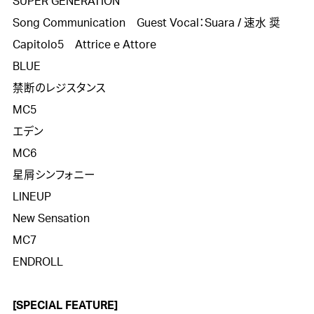
SUPER GENERATION

Song Communication　Guest Vocal：Suara / 速水 奨

Capitolo5　Attrice e Attore

BLUE

禁断のレジスタンス

MC5

エデン

MC6

星屑シンフォニー

LINEUP

New Sensation

MC7

ENDROLL

[SPECIAL FEATURE]