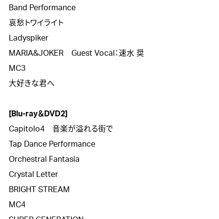
Band Performance

哀愁トワイライト

Ladyspiker

MARIA&JOKER　Guest Vocal：速水 奨

MC3

大好きな君へ

[Blu-ray＆DVD2]

Capitolo4　音楽が溢れる街で

Tap Dance Performance

Orchestral Fantasia

Crystal Letter

BRIGHT STREAM

MC4
