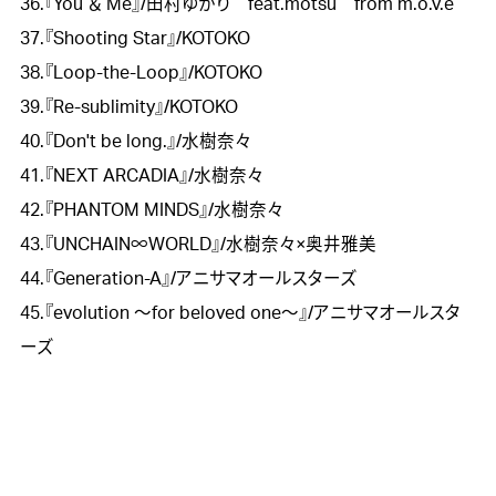
36.『You ＆ Me』/田村ゆかり　feat.motsu　from m.o.v.e

37.『Shooting Star』/KOTOKO

38.『Loop-the-Loop』/KOTOKO

39.『Re-sublimity』/KOTOKO

40.『Don't be long.』/水樹奈々

41.『NEXT ARCADIA』/水樹奈々

42.『PHANTOM MINDS』/水樹奈々

43.『UNCHAIN∞WORLD』/水樹奈々×奥井雅美

44.『Generation-A』/アニサマオールスターズ

45.『evolution ～for beloved one～』/アニサマオールスタ