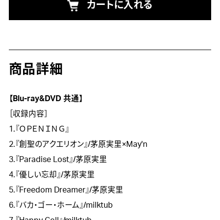
カートに入れる
商品詳細
【Blu-ray&DVD 共通】

［収録内容］

1.『ＯＰＥＮＩＮＧ』

2.『創聖のアクエリオン』/茅原実里×May'n

3.『Paradise Lost』/茅原実里

4.『優しい忘却』/茅原実里

5.『Freedom Dreamer』/茅原実里

6.『バカ・ゴー・ホーム』/milktub
