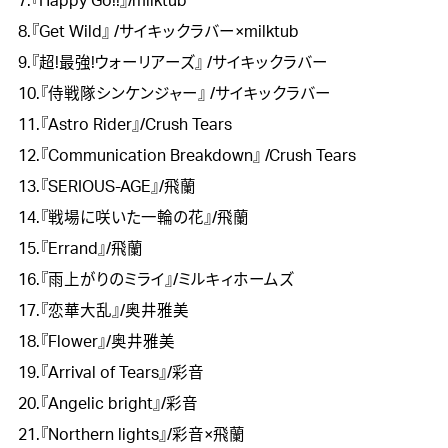
7.『Happy Go!!』/milktub

8.『Get Wild』 /サイキックラバー×milktub

9.『超!最強!ウォーリアーズ』 /サイキックラバー

10.『侍戦隊シンケンジャー』 /サイキックラバー

11.『Astro Rider』/Crush Tears

12.『Communication Breakdown』 /Crush Tears

13.『SERIOUS-AGE』/飛蘭

14.『戦場に咲いた一輪の花』/飛蘭

15.『Errand』/飛蘭

16.『雨上がりのミライ』/ミルキィホームズ

17.『恋華大乱』/奥井雅美

18.『Flower』/奥井雅美

19.『Arrival of Tears』/彩音

20.『Angelic bright』/彩音

21.『Northern lights』/彩音×飛蘭
