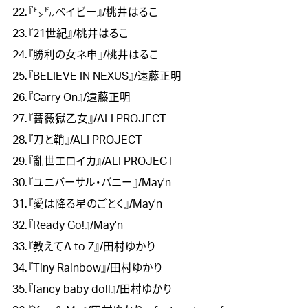
22.『㌧㌦ベイビー』/桃井はるこ

23.『21世紀』/桃井はるこ

24.『勝利の女ネ申』/桃井はるこ

25.『BELIEVE IN NEXUS』/遠藤正明

26.『Carry On』/遠藤正明

27.『薔薇獄乙女』/ALI PROJECT

28.『刀と鞘』/ALI PROJECT

29.『亂世エロイカ』/ALI PROJECT

30.『ユニバーサル・バニー』/May'n

31.『愛は降る星のごとく』/May'n

32.『Ready Go!』/May'n

33.『教えてA to Z』/田村ゆかり

34.『Tiny Rainbow』/田村ゆかり

35.『fancy baby doll』/田村ゆかり
