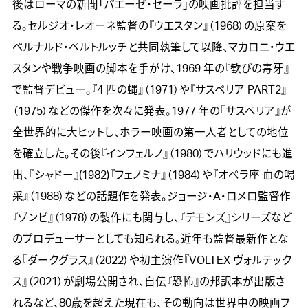
後はローマの新聞「パエーゼ・セーラ」の映画批評を担当す
る。セルジオ・レオーネ監督の『ウエスタン』（1968）の原案を
ベルナルド・ベルトルッチと共同執筆して以降、マカロニ・ウエ
スタンや戦争映画の脚本を手がけ、1969 年の『歓びの毒牙』
で監督デビュー。『4 匹の蝿』（1971）や『サスペリア PART2』
（1975）などの傑作を次々に発表。1977 年の『サスペリア』が
全世界的に大ヒットし、ホラー映画の第一人者としての地位
を確立した。その後『インフェルノ』（1980）でハリウッドにも進
出、『シャドー』(1982)『フェノミナ』（1984）や『オペラ座 血の喝
采』（1988）などの話題作を発表。ジョージ・A・ロメロ監督作
『ゾンビ』（1978）の製作にも関与し、『デモンズ』シリーズなど
のプロデューサーとしても知られる。近年も監督最新作とな
る『ダークグラス』（2022）や初主演作『VOLTEX ヴォルテック
ス』（2021）が劇場公開され、自伝『恐怖』の邦訳本が出版さ
れるなど、80歳を超えた現在も、その動向は世界中の映画フ