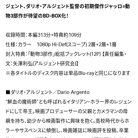
ジェント、ダリオ・アルジェント監督の初期傑作ジャッロ=動
物3部作が待望のBD-BOX化！
収録時間：本編313分+特典約109分

仕様：カラー　1080p Hi-Def(スコープ) 2層+2層+1層

封入特典：「動物3部作」総括ブックレット(12P）【責任編集・
文：矢澤利弘(アルジェント研究会)】

※各タイトルのディスク内容は単品Blu-rayと同じになります

■ダリオ・アルジェント／Dario Argento

“鮮血の魔術師”とも呼ばれるイタリアン・ホラー界のレジェン
ドにして帝王。映画プロデューサーの父親とカメラマンの母
親を持ち、幼少から映画製作に興味を抱く。高校時代からホ
ラーやサスペンスに傾倒し、映画雑誌に映画評を投稿、卒業