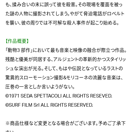
も、揉み合いの末に誤って彼を殺害。その現場を覆面を被っ
た謎の人物に撮影されてしまう。やがて脅迫電話がロベルト
を襲い、彼の周りでは不可解な殺人事件が起こり始める。

【作品概要】

「動物3 部作」において最も音楽と映像の融合が際立つ作品。
残酷と優美が同居する、アルジェントの革新的かつスタイリッ
シュな演出が光る。そして、もはや伝説となっているラストの
驚異的スローモーション撮影&モリコーネの流麗な音楽は、
圧巻の一言としか言いようがない。

©1971 SEDA SPETTACOLI ALL RIGHTS RESEVED. 
©SURF FILM SrI ALL RIGHTS RESERVED.

※商品仕様など変更となる場合がございます。予めご了承下