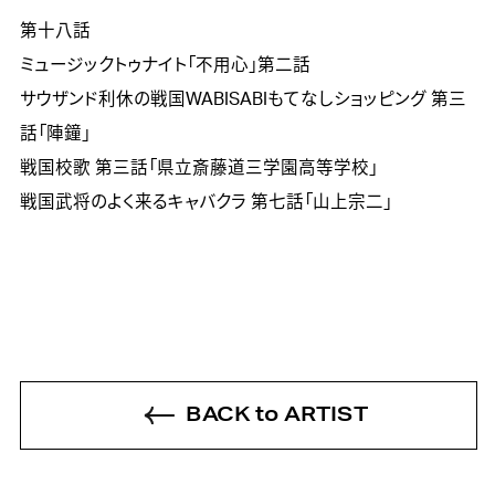
第十八話

ミュージックトゥナイト「不用心」第二話

サウザンド利休の戦国WABISABIもてなしショッピング 第三
話「陣鐘」

戦国校歌 第三話「県立斎藤道三学園高等学校」

戦国武将のよく来るキャバクラ 第七話「山上宗二」
BACK to ARTIST