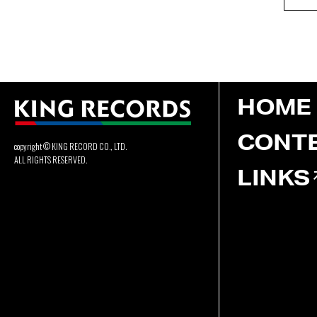
HOME
CONT
copyright © KING RECORD CO., LTD.
ALL RIGHTS RESERVED.
LINKS