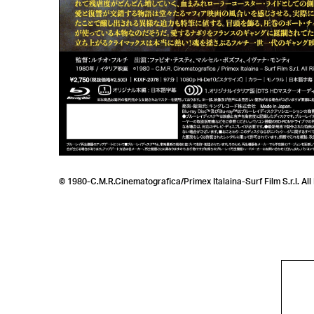
© 1980-C.M.R.Cinematografica/Primex Italaina-Surf Film S.r.l. All