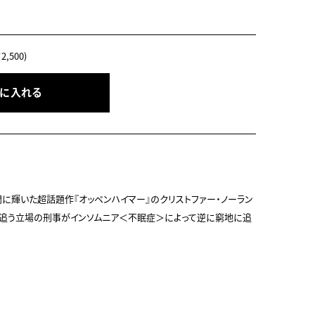
,500)
トに入れる
門に輝いた超話題作『オッペンハイマー』のクリストファー・ノーラン
追う立場の刑事がインソムニア＜不眠症＞によって逆に窮地に追