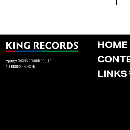
HOME
CONT
copyright © KING RECORD CO., LTD.
ALL RIGHTS RESERVED.
LINKS