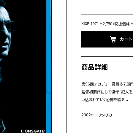
KIXF-1971
￥2,750
(税抜価格 ￥2
カー
商品詳細
第96回アカデミー賞最多７部
監督初期作にして傑作！犯人を
い込まれていく恐怖を綴る…

2002年／アメリカ