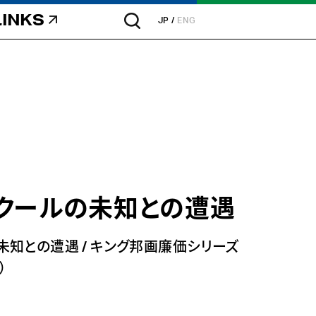
LINKS
JP
ENG
クールの未知との遭遇
未知との遭遇
/
キング邦画廉価シリーズ
）