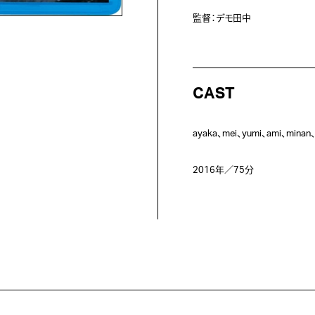
CAST
ayaka、mei、yumi、ami、minan、