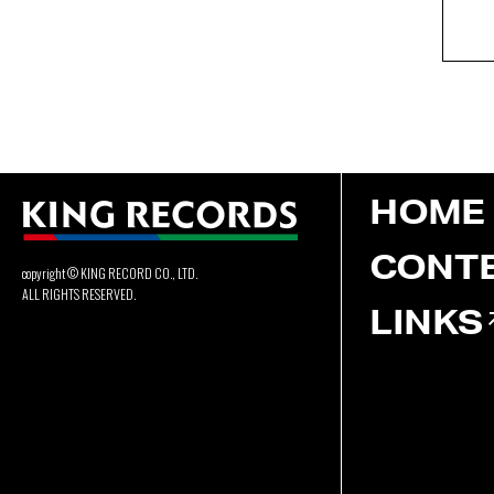
HOME
CONT
copyright © KING RECORD CO., LTD.
ALL RIGHTS RESERVED.
LINKS