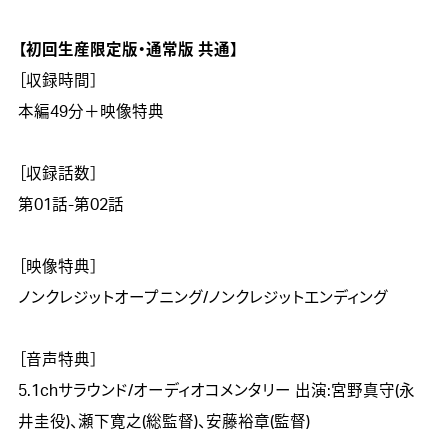
【初回生産限定版・通常版 共通】

［収録時間］

本編49分＋映像特典

［収録話数］

第01話-第02話

［映像特典］

ノンクレジットオープニング/ノンクレジットエンディング

［音声特典］

5.1chサラウンド/オーディオコメンタリー 出演:宮野真守(永
井圭役)、瀬下寛之(総監督)、安藤裕章(監督)