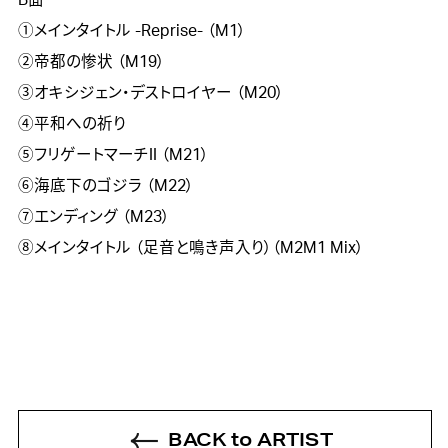
B面

①メインタイトル -Reprise- （M1）

②帝都の惨状 （M19）

③オキシジェン・デストロイヤー （M20）

④平和への祈り

⑤フリゲートマーチII （M21）

⑥海底下のゴジラ （M22）

⑦エンディング （M23）

BACK to ARTIST