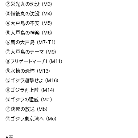
②栄光丸の沈没 （M3）

③備後丸の沈没 （M4）

④大戸島の不安 （M5）

⑤大戸島の神楽 （M6）

⑥嵐の大戸島 （M7・T1）

⑦大戸島のテーマ （M9）

⑧フリゲートマーチI （M11）

⑨水槽の恐怖 （M13）

⑩ゴジラ迎撃せよ （M16）

⑪ゴジラ再上陸 （M14）

⑫ゴジラの猛威 （Ma’）

⑬決死の放送 （Mb）

⑭ゴジラ東京湾へ （Mc）
