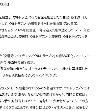
D化！

を確立し「ウルトラセブン」の音楽を担当した作曲家・冬木透、そし
して「ウルトラマン」の音楽を担当した作曲家・宮内國郎。

の世を去り、2025年に生誕90年を迎えた冬木透と、来年2026年に
業をたたえ、交響詩「ウルトラマン」と交響詩「ウルトラセブン」を
れた「交響詩ウルトラマン／ウルトラセブン」を初SACD化。アートワー
ザインも当時の完全復刻。

系譜を作曲者自らのオーケストラ・アレンジで壮大に再構築した
ープから現代技術によってリマスタリング。

楽のスタイルが限定されているのが普通ですが、ウルトラセブンでは
エスタンまで、あらゆる表現の幅を広げたかった。当時の特撮はす
楽も手作り。録音もほとんど一発録りで、少々傷があっても、その方
的にそうなったんです。ホルンにせよヴァイオリンにせよ、楽器とい