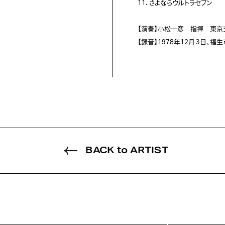
11. さよならウルトラセブン

【演奏】小松一彦　指揮　東京
BACK to ARTIST