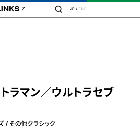
LINKS
JP
ENG
トラマン／ウルトラセブ
ズ
/
その他クラシック