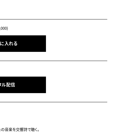
000)
トに入れる
タル配信
」の音楽を交響詩で聴く。
