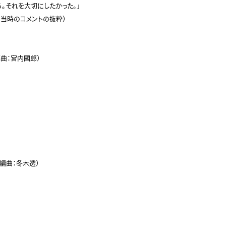
それを大切にしたかった。」

当時のコメントの抜粋）

曲：宮内國郎）

編曲：冬木透）
