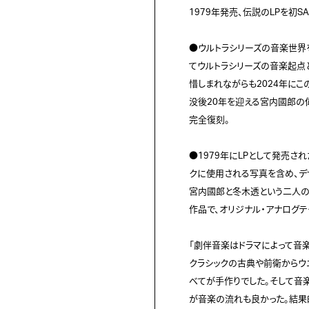
1979年発売、伝説のLPを初SAC
●ウルトラシリーズの音楽世界
てウルトラシリーズの音楽起点と
惜しまれながらも2024年にこ
没後20年を迎える宮内國郎の偉
完全復刻。

●1979年にLPとして発売さ
クに使用される写真を含め、デ
宮内國郎と冬木透という二人の
作品で、オリジナル・アナログテ
「劇伴音楽はドラマによって音
クラシックの古典や前衛からウ
べてが手作りでした。そして音
が音楽の流れも良かった。結果