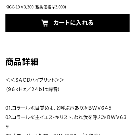
KIGC-19
￥3,300
(税抜価格 ￥3,000)
カートに入れる
商品詳細
＜＜ＳＡＣＤハイブリット＞＞

（９６ｋＨｚ／２４ｂｉｔ録音）

01.コラール≪目覚めよ、と呼ぶ声あり≫ＢＷＶ６４５ 
02.コラール≪主イエス・キリスト、われ汝を呼ぶ≫ＢＷＶ６３
９ 