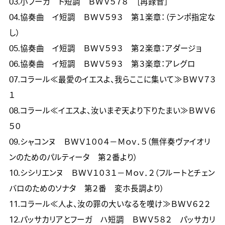
03.小フーガ　ト短調　ＢＷＶ５７８　［再録音］ 
04.協奏曲　イ短調　ＢＷＶ５９３　第１楽章：（テンポ指定な
し）
05.協奏曲　イ短調　ＢＷＶ５９３　第２楽章：アダージョ  
06.協奏曲　イ短調　ＢＷＶ５９３　第３楽章：アレグロ  
07.コラール≪最愛のイエスよ、我らここに集いて≫ＢＷＶ７３
１  
08.コラール≪イエスよ、汝いまぞ天より下りたまい≫ＢＷＶ６
５０  
09.シャコンヌ　ＢＷＶ１００４－Ｍｏｖ．５（無伴奏ヴァイオリ
ンのためのパルティータ　第２番より）  
10.シシリエンヌ　ＢＷＶ１０３１－Ｍｏｖ．２（フルートとチェン
バロのためのソナタ　第２番　変ホ長調より） 
11.コラール≪人よ、汝の罪の大いなるを嘆け≫ＢＷＶ６２２ 
12.パッサカリアとフーガ　ハ短調　ＢＷＶ５８２　パッサカリ