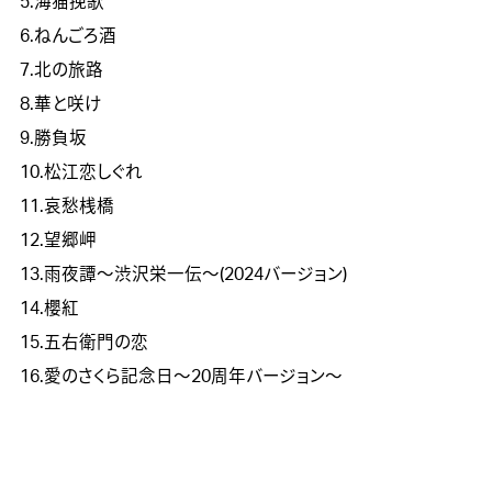
5.海猫挽歌
6.ねんごろ酒
7.北の旅路
8.華と咲け
9.勝負坂
10.松江恋しぐれ
11.哀愁桟橋
12.望郷岬
13.雨夜譚～渋沢栄一伝～(2024バージョン)
14.櫻紅
15.五右衛門の恋
16.愛のさくら記念日～20周年バージョン～