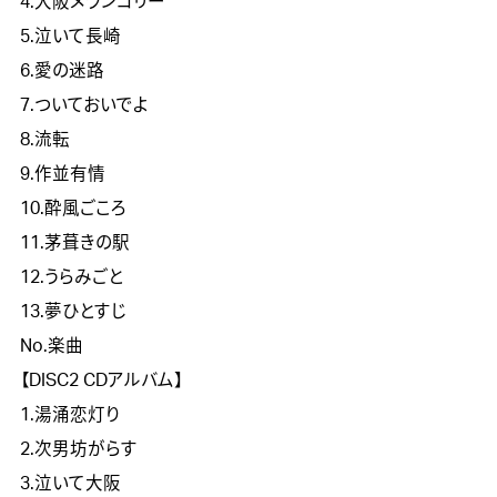
4.大阪メランコリー
5.泣いて長崎
6.愛の迷路
7.ついておいでよ
8.流転
9.作並有情
10.酔風ごころ
11.茅葺きの駅
12.うらみごと
13.夢ひとすじ
No.楽曲
【DISC2 CDアルバム】
1.湯涌恋灯り
2.次男坊がらす
3.泣いて大阪