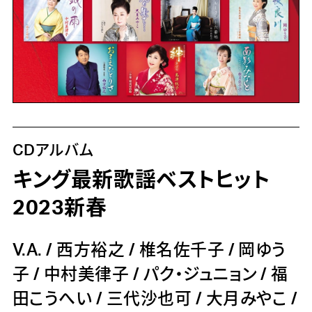
CDアルバム
キング最新歌謡ベストヒット
2023新春
V.A.
/
西方裕之
/
椎名佐千子
/
岡ゆう
子
/
中村美律子
/
パク・ジュニョン
/
福
田こうへい
/
三代沙也可
/
大月みやこ
/