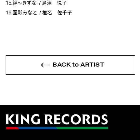
15.絆～きずな
/ 島津 悦子
16.面影みなと
/ 椎名 佐千子
BACK to ARTIST