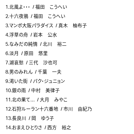
1.北風よ・・・
/ 福田 こうへい
2.十六夜鴉
/ 福田 こうへい
3.マンボ大阪パラダイス
/ 真木 柚布子
4.浮草の舟
/ 岩本 公水
5.なみだの純情
/ 北川 裕二
6.淡月
/ 原田 悠里
7.湖哀愁
/ 三代 沙也可
8.男のみれん
/ 千葉 一夫
9.渇いた街
/ パク・ジュニョン
10.銀の雨
/ 中村 美律子
11.北の果て…
/ 大月 みやこ
12.石狩ルーラン十六番地
/ 市川 由紀乃
13.長良川
/ 岡 ゆう子
14.おまえひとりさ
/ 西方 裕之