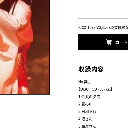
KICX-1078
￥3,056
(税抜価格 ￥2
カー
収録内容
No.楽曲
【DISC1 CDアルバム】
1.佐渡の夕笛
2.霧の川
3.日和下駄
4.奴さん
5.車屋さん