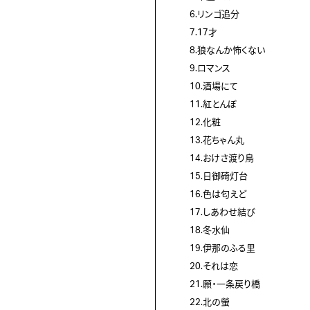
6.リンゴ追分
7.17才
8.狼なんか怖くない
9.ロマンス
10.酒場にて
11.紅とんぼ
12.化粧
13.花ちゃん丸
14.おけさ渡り鳥
15.日御碕灯台
16.色は匂えど
17.しあわせ結び
18.冬水仙
19.伊那のふる里
20.それは恋
21.願・一条戻り橋
22.北の螢