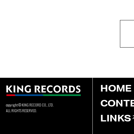
HOME
CONT
copyright © KING RECORD CO., LTD.
ALL RIGHTS RESERVED.
LINKS