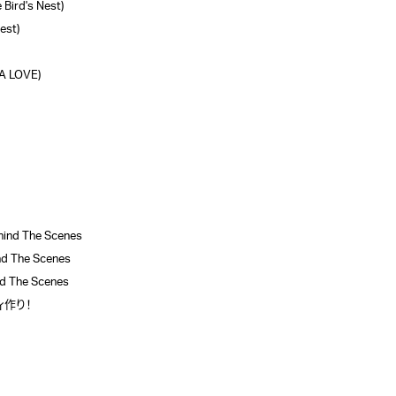
d's Nest)

st)

LOVE)

ind The Scenes

 The Scenes

The Scenes

ィ作り！