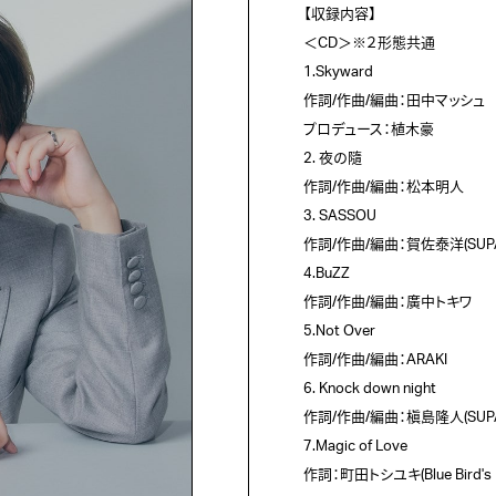
【収録内容】

＜CD＞※２形態共通

1.Skyward

作詞/作曲/編曲：田中マッシュ

プロデュース：植木豪

2. 夜の隨

作詞/作曲/編曲：松本明人

3. SASSOU

作詞/作曲/編曲：賀佐泰洋(SUPA 
4.BuZZ

作詞/作曲/編曲：廣中トキワ

5.Not Over

作詞/作曲/編曲：ARAKI

6. Knock down night

作詞/作曲/編曲：槇島隆人(SUPA 
7.Magic of Love

作詞：町田トシユキ(Blue Bird's N