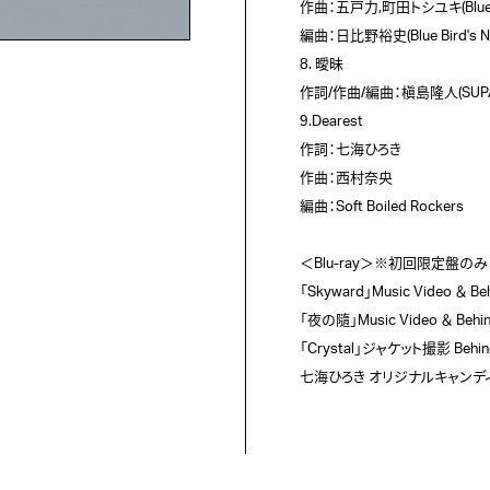
作曲：五戸力,町田トシユキ(Blue Bir
編曲：日比野裕史(Blue Bird's Ne
8. 曖昧

作詞/作曲/編曲：槇島隆人(SUPA 
9.Dearest

作詞：七海ひろき

作曲：西村奈央

編曲：Soft Boiled Rockers

＜Blu-ray＞※初回限定盤のみ

「Skyward」Music Video ＆ Beh
「夜の隨」Music Video ＆ Behind
「Crystal」ジャケット撮影 Behind 
七海ひろき オリジナルキャンデ