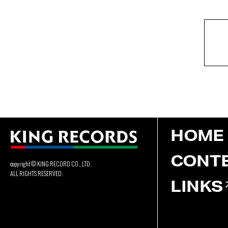
HOME
CONT
copyright © KING RECORD CO., LTD.
ALL RIGHTS RESERVED.
LINKS