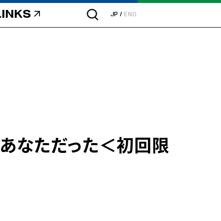
LINKS
JP
ENG
あなただった＜初回限