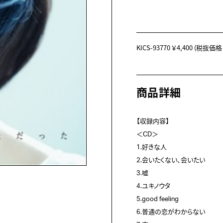
KICS-93770
￥4,400
(税抜価格 ￥
商品詳細
【収録内容】

＜CD＞

1.好きな人

2.会いたくない、会いたい

3.嘘

4.ユキノウタ

5.good feeling

6.普通の恋がわからない
