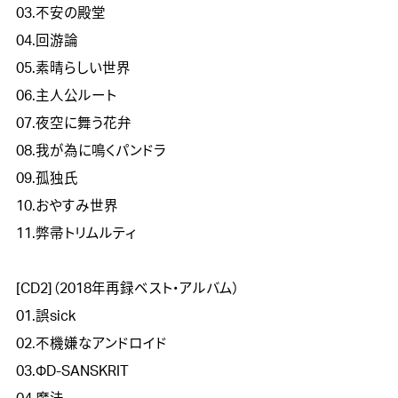
03.不安の殿堂

04.回游論

05.素晴らしい世界

06.主人公ルート

07.夜空に舞う花弁

08.我が為に鳴くパンドラ

09.孤独氏

10.おやすみ世界

11.弊帚トリムルティ

[CD2]（2018年再録ベスト・アルバム）

01.誤sick 

02.不機嫌なアンドロイド

03.ΦD-SANSKRIT 
