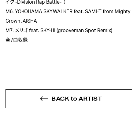
イク -Division Rap Battle-」）

M6. YOKOHAMA SKYWALKER feat. SAMI-T from Mighty 
Crown、AISHA

M7. メリゴ feat. SKY-HI (grooveman Spot Remix)

全7曲収録
BACK to ARTIST