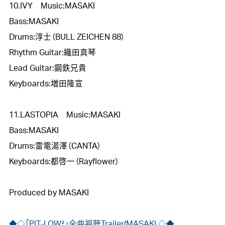
10.IVY　Music:MASAKI

Bass:MASAKI

Drums:淳士（BULL ZEICHEN 88）

Rhythm Guitar:織田真琴

Lead Guitar:鋼鉄兄貴

Keyboards:増田隆宣

11.LASTOPIA　Music:MASAKI

Bass:MASAKI

Drums:雷電湯澤（CANTA）

Keyboards:都啓一（Rayflower）

Produced by MASAKI

◆◇「PIT-LOW²」全曲視聴Trailer/MASAKI ◇◆