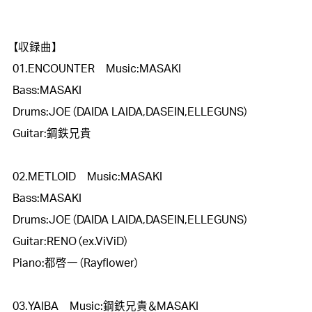
【収録曲】　

01.ENCOUNTER　Music:MASAKI

Bass:MASAKI

Drums:JOE（DAIDA LAIDA,DASEIN,ELLEGUNS）

Guitar:鋼鉄兄貴

02.METLOID　Music:MASAKI

Bass:MASAKI

Drums:JOE（DAIDA LAIDA,DASEIN,ELLEGUNS）

Guitar:RENO（ex.ViViD）

Piano:都啓一（Rayflower）

03.YAIBA　Music:鋼鉄兄貴＆MASAKI
