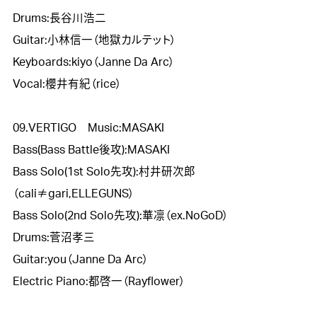
Drums:長谷川浩二

Guitar:小林信一（地獄カルテット）

Keyboards:kiyo（Janne Da Arc）

Vocal:櫻井有紀（rice）

09.VERTIGO　Music:MASAKI

Bass(Bass Battle後攻):MASAKI

Bass Solo(1st Solo先攻):村井研次郎
（cali≠gari,ELLEGUNS）

Bass Solo(2nd Solo先攻):華凛（ex.NoGoD）

Drums:菅沼孝三

Guitar:you（Janne Da Arc）

Electric Piano:都啓一（Rayflower）
