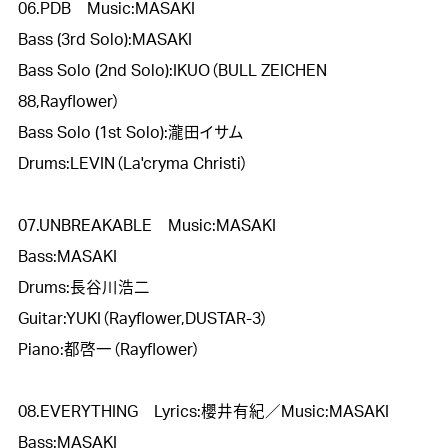
06.PDB　Music:MASAKI

Bass (3rd Solo):MASAKI

Bass Solo (2nd Solo):IKUO（BULL ZEICHEN 
88,Rayflower）

Bass Solo (1st Solo):瀧田イサム

Drums:LEVIN（La'cryma Christi）

07.UNBREAKABLE　Music:MASAKI

Bass:MASAKI

Drums:長谷川浩二

Guitar:YUKI（Rayflower,DUSTAR-3）

Piano:都啓一（Rayflower）

08.EVERYTHING　Lyrics:櫻井有紀／Music:MASAKI

Bass:MASAKI
