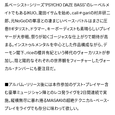
系ベーシスト・シリーズ“PSYCHO DAZE BASS”のレーベルメ
イトでもあるIKUO、瀧田イサムを始め、cali≠gariの村井研二
郎、元NoGoDの華凛との凄まじいベース・バトルはまさに圧
巻!!ギタリスト、ドラマー、キーボーディストも素晴らしいプレイ
ヤーが大参戦、祭りが如くゴージャスな仕上がりで期待が高
まる。インストゥルメンタルを中心とした作品構成ながら、デ
ーモン閣下、riceの櫻井有紀という稀代のヴォーカリストが参
加し、陰と陽的なそれぞれの世界観をフィーチャーしたヴォー
カル・ナンバーにも要注目だ。

■アルバム・リリース後には本作参加のゲスト・プレイヤー含
む豪華ミュージシャン陣とのレコ発ライヴを2日間連続で実
施。縦横無尽に暴れ捲るMASAKIの超絶テクニカル・ベース・
プレイをライヴでも存分に味わって欲しい。
