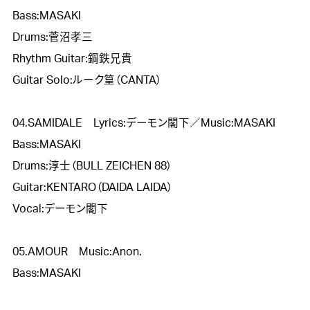
Bass:MASAKI

Drums:菅沼孝三

Rhythm Guitar:鋼鉄兄貴

Guitar Solo:ルーク篁（CANTA）

04.SAMIDALE　Lyrics:デーモン閣下／Music:MASAKI

Bass:MASAKI

Drums:淳士（BULL ZEICHEN 88）

Guitar:KENTARO（DAIDA LAIDA）

Vocal:デーモン閣下

05.AMOUR　Music:Anon.

Bass:MASAKI
