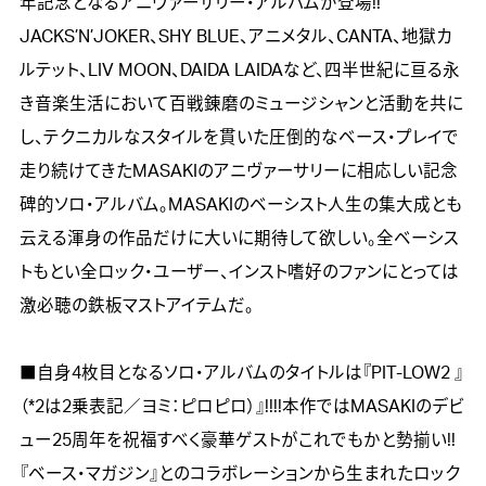
年記念となるアニヴァーサリー・アルバムが登場!! 
JACKS’N’JOKER、SHY BLUE、アニメタル、CANTA、地獄カ
ルテット、LIV MOON、DAIDA LAIDAなど、四半世紀に亘る永
き音楽生活において百戦錬磨のミュージシャンと活動を共に
し、テクニカルなスタイルを貫いた圧倒的なベース・プレイで
走り続けてきたMASAKIのアニヴァーサリーに相応しい記念
碑的ソロ・アルバム。MASAKIのベーシスト人生の集大成とも
云える渾身の作品だけに大いに期待して欲しい。全ベーシス
トもとい全ロック・ユーザー、インスト嗜好のファンにとっては
激必聴の鉄板マストアイテムだ。

■自身4枚目となるソロ・アルバムのタイトルは『PIT-LOW2 』
（*2は2乗表記／ヨミ：ピロピロ）』!!!!本作ではMASAKIのデビ
ュー25周年を祝福すべく豪華ゲストがこれでもかと勢揃い!! 
『ベース・マガジン』とのコラボレーションから生まれたロック