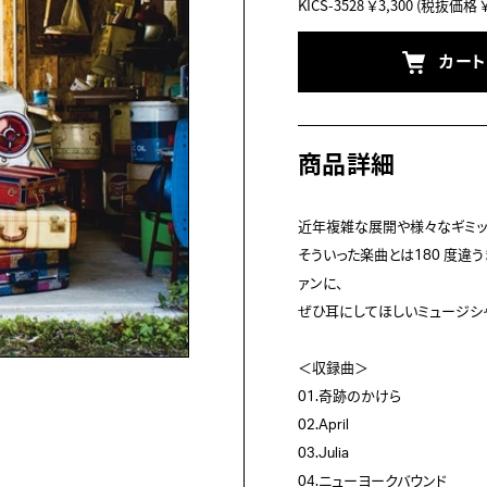
KICS-3528
￥3,300
(税抜価格 ￥3
カー
商品詳細
近年複雑な展開や様々なギミッ
そういった楽曲とは180 度違
ァンに、

ぜひ耳にしてほしいミュージシャ
＜収録曲＞

01.奇跡のかけら 

02.April 

03.Julia 

04.ニューヨークバウンド
