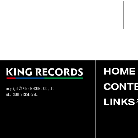
HOME
CONT
copyright © KING RECORD CO., LTD.
ALL RIGHTS RESERVED.
LINKS