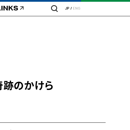
LINKS
JP
ENG
～奇跡のかけら