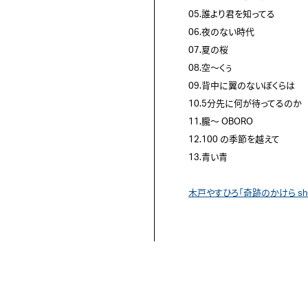
05.誰より君を知ってる

06.夜のない時代

07.夏の桜 

08.空～くぅ

09.背中に翼のないぼくらは

10.5分先に何が待ってるのか

11.朧～ OBORO

12.100 の季節を越えて

13.青い青

木戸やすひろ「奇跡のかけら short