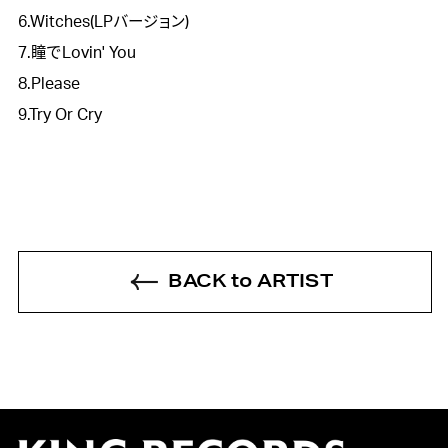
6.Witches(LPバージョン)
7.瞳でLovin' You
8.Please
9.Try Or Cry
BACK to ARTIST