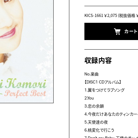
KICS-1661
￥2,075
(税抜価格 ￥1
カー
収録内容
No.楽曲
【DISC1 CDアルバム】
1.翼をつけてラブソング
2.You
3.恋の余韻
4.今夜だけあなたのティンカー
5.天使達の夜
6.桃変化で行こう