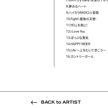
7.Don't cry Baby-天使のチャ
8.夢みるハート
9.ハイカラRADIコミ音頭
10.Fight!-最後の天使-
11.YELLを君に!
12.I Love You
13.ぽっぷな勇気
14.HAPPY RIDER
15.Life ～上をむいて歩こう～
16.カントリーガール
BACK to ARTIST