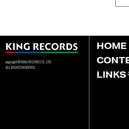
HOME
CONT
copyright © KING RECORD CO., LTD.
ALL RIGHTS RESERVED.
LINKS